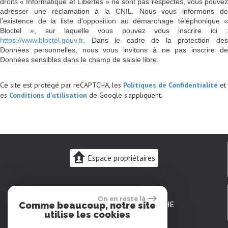
droits « Informatique et Libertés » ne sont pas respectés, vous pouvez
adresser une réclamation à la CNIL. Nous vous informons de
l’existence de la liste d'opposition au démarchage téléphonique «
Bloctel », sur laquelle vous pouvez vous inscrire ici :
https://www.bloctel.gouv.fr
. Dans le cadre de la protection des
Données personnelles, nous vous invitons à ne pas inscrire de
Données sensibles dans le champ de saisie libre.
Ce site est protégé par reCAPTCHA, les
Politiques de Confidentialité
et
es
Conditions d'utilisation
de Google s'appliquent.
Espace propriétaires
02 43 48 10 08
On en reste là
23 rue Carnot
72200 LA FLÈCHE
Comme beaucoup, notre site
-
utilise les cookies
laflecheimmo@gmail.com